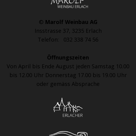
©
Marolf Weinbau AG
Insstrasse 37, 3235 Erlach
Telefon: 032 338 74 56
Öffnungszeiten
Von April bis Ende August jeden Samstag 10.00
bis 12.00 Uhr Donnerstag 17.00 bis 19.00 Uhr
oder gemäss Absprache