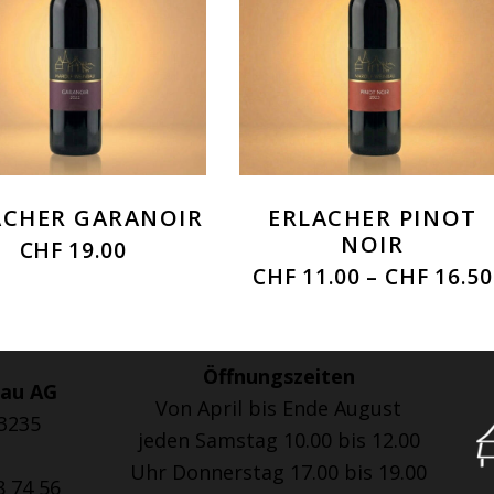
ACHER GARANOIR
ERLACHER PINOT
NOIR
CHF
19.00
CHF
11.00
–
CHF
16.50
Öffnungszeiten
bau AG
Von April bis Ende August
 3235
jeden Samstag 10.00 bis 12.00
Uhr Donnerstag 17.00 bis 19.00
8 74 56