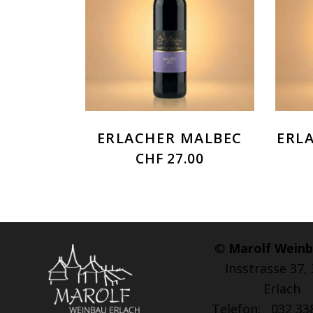
ERLACHER MALBEC
ERL
CHF
27.00
©
Marolf Wein
Insstrasse 37,
Erlach
Telefon: 032 33