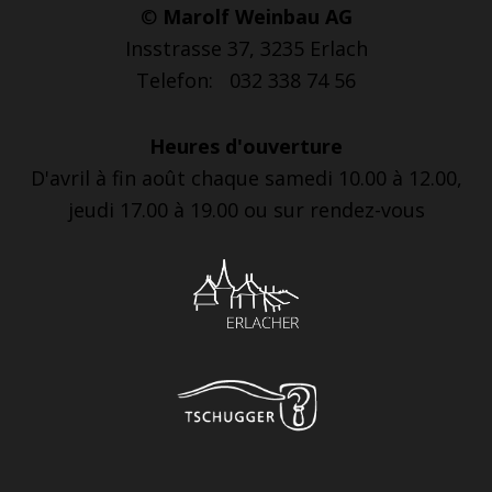
©
Marolf Weinbau AG
Insstrasse 37, 3235 Erlach
Telefon: 032 338 74 56
Heures d'ouverture
D'avril à fin août chaque samedi 10.00 à 12.00,
jeudi 17.00 à 19.00 ou sur rendez-vous