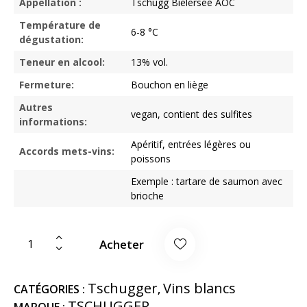
Appellation :
Tschugg Bielersee AOC
Température de
6-8 °C
dégustation:
Teneur en alcool:
13% vol.
Fermeture:
Bouchon en liège
Autres
vegan, contient des sulfites
informations:
Apéritif, entrées légères ou
Accords mets-vins:
poissons
Exemple : tartare de saumon avec
brioche
Acheter
Tschugger
Vins blancs
CATÉGORIES :
,
TSCHUGGER
MARQUE :