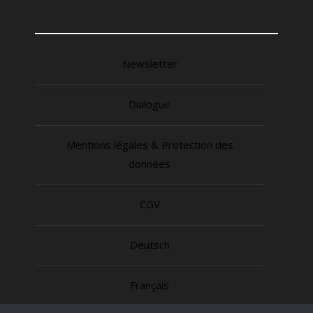
Newsletter
Dialogue
Mentions légales & Protection des
données
CGV
Deutsch
Français