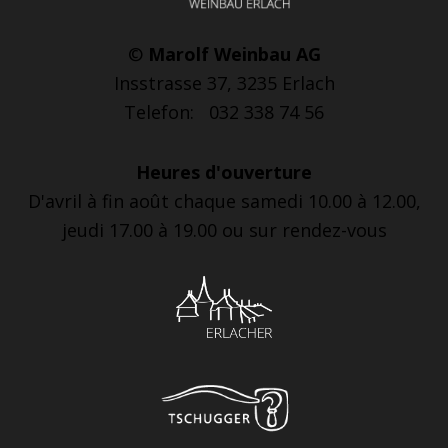
©
Marolf Weinbau AG
Insstrasse 37, 3235 Erlach
Telefon: 032 338 74 56
Heures d'ouverture
D'avril à fin août chaque samedi 10.00 à 12.00,
jeudi 17.00 à 19.00 ou sur rendez-vous