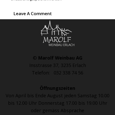
©
Marolf Weinbau AG
Insstrasse 37, 3235 Erlach
Telefon: 032 338 74 56
Öffnungszeiten
Von April bis Ende August jeden Samstag 10.00
bis 12.00 Uhr Donnerstag 17.00 bis 19.00 Uhr
oder gemäss Absprache