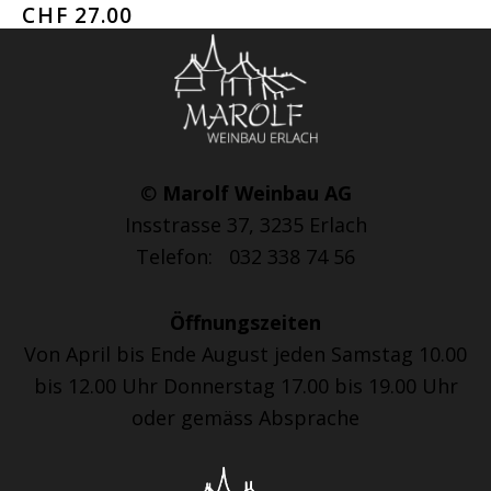
CHF
27.00
©
Marolf Weinbau AG
Insstrasse 37, 3235 Erlach
Telefon: 032 338 74 56
Öffnungszeiten
Von April bis Ende August jeden Samstag 10.00
bis 12.00 Uhr Donnerstag 17.00 bis 19.00 Uhr
oder gemäss Absprache