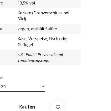
t:
13,5% vol.
Korken (Drehverschluss bei
50cl)
:
vegan, enthält Sulfite
Käse, Vorspeise, Fisch oder
Geflügel
z.B.: Poulet Provencale mit
Tomatencouscous
se
Kaufen