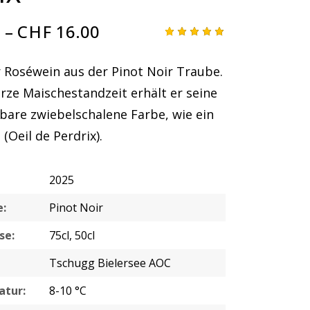
0
–
CHF
16.00
Bewertet
1
mit
5.00
von 5,
r Roséwein aus der Pinot Noir Traube.
basieren
d auf
rze Maischestandzeit erhält er seine
Kundenb
ewertung
bare zwiebelschalene Farbe, wie ein
Oeil de Perdrix).
2025
e:
Pinot Noir
se:
75cl, 50cl
Tschugg Bielersee AOC
atur:
8-10 °C