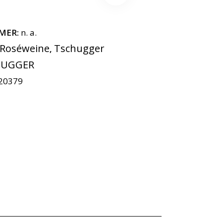
MER:
n. a.
Roséweine
Tschugger
,
HUGGER
20379