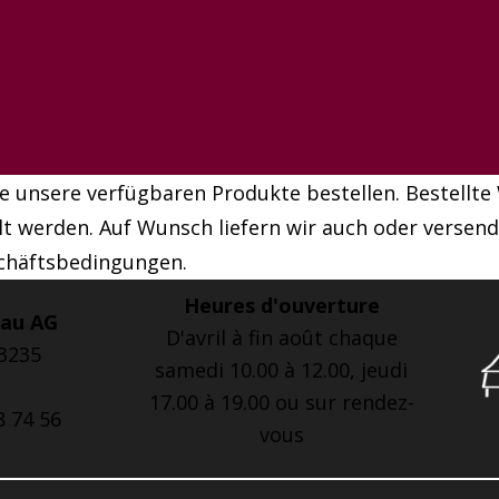
le unsere verfügbaren Produkte bestellen. Bestell
t werden. Auf Wunsch liefern wir auch oder versende
schäftsbedingungen.
Heures d'ouverture
bau AG
D'avril à fin août chaque
 3235
samedi 10.00 à 12.00, jeudi
17.00 à 19.00 ou sur rendez-
8 74 56
vous