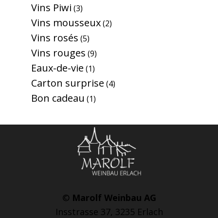
Vins Piwi
3
Vins mousseux
2
Vins rosés
5
Vins rouges
9
Eaux-de-vie
1
Carton surprise
4
Bon cadeau
1
©
Marolf Weinbau AG
Insstrasse 37, 3235 Erlach