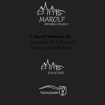
©
Marolf Weinbau AG
Insstrasse 37, 3235 Erlach
Telefon: 032 338 74 56